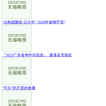
“点检团聚味 过大年” 2026年食物平安“
『2025广东省考申论批改』_遂溪县市场监
“可乐”的尺度的衡量