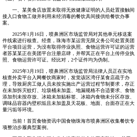
一、某美食店放置未取得无效健康证明的人员处置接触间
接入口食物工做并利用未经消毒的餐饮具间接供给餐饮办事
案。
2025年1月16日，喷鼻洲区市场监管局对其他单元移送案
件线索进行核查。经查，珠海市某运营无限义务公司处置美团
平台项目运营，为没有取得停业执照、食物运营许可证的运营
者苏某某正在美团平台注册店肆，并帮其正在平台上传停业执
照、食物运营许可证。经比对，2个证件均为伪制。
2025年3月19日，喷鼻洲区市场监管局法律人员正在实地
核查外卖平台入网餐饮商家时，发觉该区湾仔某食店疏于办
理，导致厨房工做人员未按实施出产运营过程节制要求，存正
在未加拆灭蚊灯、垃圾桶未加盖、地漏规格不合适要求、食物
添加剂未按存放、冰箱未加贴标签、冰箱内食物未分区存放、
调味品容器内壁积垢且未加盖及天花板、地面、台面存正在大
量污垢等环境。
当前！首页食物资讯中国食物珠海市喷鼻洲区收集餐饮专
项整治步履典型案例。