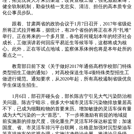
理，拓宽优良人才来历渠道，改良查核工做，强化激励束缚，
健全轨制机制，勤奋扶植一支忠实、清洁、担任的高本质专业
化公事员步队。
跟着、甘肃两省的政协会议于1月7日召开，2017年省级处
所将正式拉开帷幕，据统计，有28个省份的将正在本月“扎堆”
举行。正在将来的一个多月里，各地若何规划本年的经济社会
成长，工做演讲若何回应平易近生等候等等，这都将成为核
心。此外，正在等试点地域，监察体系体例也将是本年处所的
看点之一。
教育部日前下发《关于做好2017年通俗高档学校部门特殊
类型招生工做的通知》，对高校保送生等4项特殊类型招生工
做进行规范。通知要求，从2020年起，所有高校遏制省级优良
学生保送生招生。
1月6日，部召开碰头会，部长陈吉宁引见大气污染防治相
关问题。陈吉宁暗示，很多大中城市灵活车污染物排放量居高
不下，已成为细颗粒物的首要来历。增加敏捷的灵活车保有量
成为大气污染的一大“首恶”。 下一步将激励有前提的地域提
前实施新的排放尺度，强化重生产灵活车环保达标监管；加速
国度、省、市灵活车排污平台联网，出格是加强对沉型柴油车
等高排放车的监视办理；实施洁净柴油步履，推进油品升级。