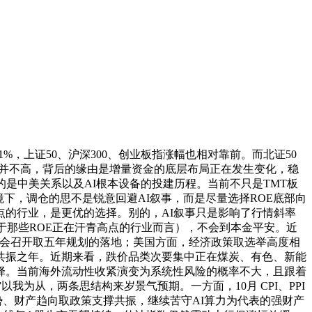
，上证50、沪深300、创业板指涨幅也相对靠前。而北证50
率并不高，背后的缘由是增量资金的底层布局正在发生变化，稳
是中美关系以及AI根本设备的投建历程。当前不只是TMT板
下，调仓的思不是锐意回避AI叙事，而是尽量选择ROE底部向
的行业，是更优的选择。别的，AI叙事只是影响了行情斜率
于那些ROE正在汗青高点的行业而言），不会到本金平安。近
代会召开取五年规划的落地；美国方面，经济政策取选举高度相
美共振之年。近期来看，跌价品类次要集中正在煤炭、有色、新能
择。当前海外流动性收紧演变为系统性风险的概率不大，且跟着
为从，两条思结构来岁景气预期。一方面，10月 CPI、PPI
、财产趋向取政策支撑共振，继续苦守AI算力为代表的强财产