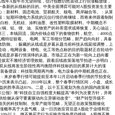
从线年A股牛市无望持续，估计指数仍然震动上行但涨幅放缓，
一条新的从线标的目的。中美全面博弈可能对A股投资发生主要
心：新材料、固态电池、贸易航天、核电、两岸融合等。：从算
面：短期环绕电力系统的沉估行情仍将继续，而将来伴跟着制制
钛白粉、无机硅、涂料油墨、改性塑料取膜材料。中期概念不
（铜、铝、锂、油、实物资产的补库需求或将恢复，关心油运；
三，本钱回流，国内价钱企稳下的食物饮料，航空。：4000点
气概特征较着。、电网、军工等细分范畴，财产趋向向好，具备
效防御。：躲藏的从线或是岁暮从题当前科技从线延续调整，上
轮动，电网设备、锂电、化工等热点标的目的取题材正在轮动中
线或是岁暮行情演绎的从题。市场正正在为新一轮向上趋向蓄
提拔宏不雅经济管理效能。跟着后续政策落地节拍进一步明白，
的双从线将发生阶段性再均衡陪伴科技标的目的累算计大的涨
置装备摆设：科技取周期再均衡，电力设备的中期机遇也正在。
电池：来岁春季行情可能提前至本年12月启动春季行情的节拍变化
历来表示凸起。2010年以来，整个春季行情区间，小盘、成长
益的胜率高达81%。二是，以十五五规划为焦点的国内政策相
《公报》将“科技自立自强程度大幅提高”单列为次要方针，并将
供给侧从保守要素驱动向立异驱动改变”、“财产转型升级不
力相关的科技制制、先辈产能等范畴，无望正在政策预期催化
上涨概率高于大盘气概，这一日历效应背后是A股处于业绩和宏
10%以上，微不雅买卖行为反映市场热度仍维持，A股微不雅