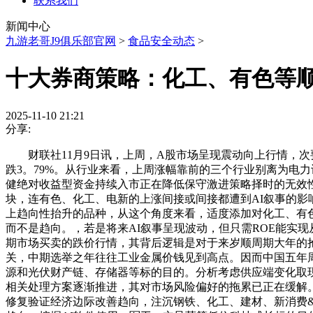
联系我们
新闻中心
九游老哥J9俱乐部官网
>
食品安全动态
>
十大券商策略：化工、有色等
2025-11-10 21:21
分享:
财联社11月9日讯，上周，A股市场呈现震动向上行情，次要宽
跌3。79%。从行业来看，上周涨幅靠前的三个行业别离为电
健绝对收益型资金持续入市正在降低保守激进策略择时的无效性
块，连有色、化工、电新的上涨间接或间接都遭到AI叙事的影
上趋向性抬升的品种，从这个角度来看，适度添加对化工、有
而不是趋向。，若是将来AI叙事呈现波动，但只需ROE能实
期市场买卖的跌价行情，其背后逻辑是对于来岁顺周期大年的抢
关，中期选举之年往往工业金属价钱见到高点。因而中国五年周
源和光伏财产链、存储器等标的目的。分析考虑供应端变化取
相关处理方案逐渐推进，其对市场风险偏好的拖累已正在缓解。A
修复验证经济边际改善趋向，注沉钢铁、化工、建材、新消费