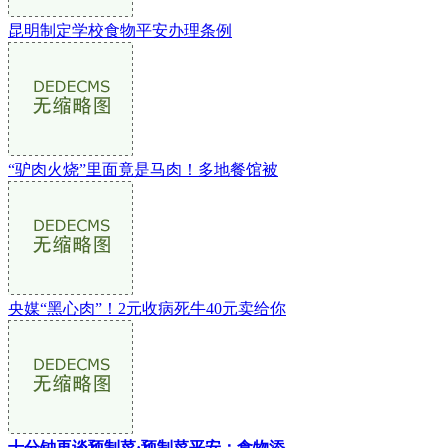
昆明制定学校食物平安办理条例
“驴肉火烧”里面竟是马肉！多地餐馆被
央媒“黑心肉”！2元收病死牛40元卖给你
十分钟再谈预制菜·预制菜平安：食物添