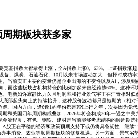
顺周期板块获多家
基指数大都录得上涨，全A指数上涨0。63%。上证指数涨超1%
力设备、煤炭、石油石化。10月以来市场波动加大，但择时成功
。当前实正主要的变量仍是企业出海的不变性以及AI，涉及到的
响，而这些板块占机构持仓的比例加起来曾经跨越60%。这种环境
色、电新如许寂静比力久且利润率和行业景气宇正在汗青相对低点
现从底部起头向上的持续抬升，这种股价波动都只是短期的（相对
跑。国内方面，逢6逢1的年份都是PPI上行之年，次要因为党
期和美国四年周期构成叠加，2026年将会构成20年一遇之中
现金流程度，有色、钢铁、建材是当前能够考虑结构的顺周期选
股正在平稳的经济和政策预期支持下或仍将具备韧性，继续“”以我
&办事消费、农业等顺周期板块的修复机遇。另一方面，景气劣势