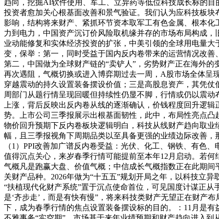
趋向，挖掘AI软件使用、军工、立异药等低位科技成长标的
投资者愈加关心根基面改善和景气验证。我们认为应科技板块
影响，结构将来财产、紧抓环节资本取军工有色金属、根本化
力到电力，中国资产沉订价风险取机缘并存的市场布局构成，
业动能修复和实体经济投资的扩张，中美引领的全球用电量大
变，保举：第一，同时受益于国内反内卷带来的运营情况改善
第二，中国做为全球财产链的“卖铲人”，劣势财产正在海外的
再次遇阻，气概切换或进入博弈期过去一周，A股市场全体呈现
穿越震动的持久设置装备摆设价值；三是高股息资产，其凭仗
周部门从题行情呈现回暖但持续性仍显不脚，行情或仍以震动
上涨，背后反映出反内卷从线的逐渐确认，价钱程度回升逻辑
势。上市公司三季报展示出根基面韧性，此中，布局性亮点凸
物价回升预期下反内卷板块逻辑明白，科技从线财产趋向取业
幅，且三季报视角下周期品类以至具备更强的业绩边际改善，
（1）PPI改善加广谱反内卷受益：光伏、化工、钢铁、有色、电
值得沉点关心，来岁春季行情可能提前至本年12月启动。若何
气概凡是跑赢大盘、价值气概；中信成长气概指数正在此期间平
关财产品种。2026年做为“十五五”规划开局之年，以科技
“扶植现代化财产系统”置于沉点使命首位，可见国度计谋正从
是‘齐步走’，而是有快有慢”，将来科技类财产无望正在财产
下，成为春季行情的焦点设置装备摆设标的目的。：11月是有
不雅事务“实空期”，市场基于来年业绩预期和财产趋向进入到