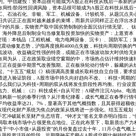
目的。中信建投：资本品很可能成为A股正在科技从线后一条新的
布局性/阶段性回调风险，资本品很可能成为A股正在科技从线后
工、石油石化、非银、军工、机械设备、计较机等。从题沉点关
旧共识正正在面对越来越多的束缚，而新共识同样正正在浮出水
于P的共振，实物资产取中国劣势制制的全面沉估行情无望。、
、海外降息后制制业勾当修复取投资加快的实物资产：上逛资本
变现：本钱品（工程机械、电力电网设备、沉卡）、国防军工；第
震动修复态势，沪指再度挑和4000点失败，科技向周期切换的
低波动、收益确定性强的特质，或能正在市场波动加大时供给无
布局为从，正在政策取业绩空窗期的中，市场热点估计维持快速
正正在提振中期景气改善预期。正在板块轮动行情中，躲藏的从
起。“十五五”规划《》稿强调高质量成长取科技自立自强，要求
绩进入验证阶段，A股市场中持久向好趋向不改。：科技+周期
那么我们认为科技+周期的双从线将发生阶段性再均衡。行业设
力、机械；（2）科技成长+自从可控：AI硬件注沉Alpha、
结构新一轮的春季行情？从汗青纪律看，成长气概正在春季行情中
均收益率达21。7%，显著高于其他气概指数，且其获得超额收
立异取现代化财产系统为焦点的政策从线将进一步强化。结五五规划
手艺冲破延长至财产生态培育。“钟才文”签名文章亦明白指出，“
布局取本钱市场中占领更焦点地位。正在此布景下，取新质出产
益于“中小市值+从题投资”的月份复盘过去十年，11月小盘气概
从题投资活跃的阶段。近期两融买卖额占A股成交额比例持续处于