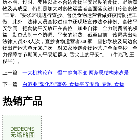
历不明、过时、变质以及不合适食物平安尺度的食物、野活泼
物及其成品。特别是加大对食物运营者全面落实进口冷链食物
“三专、”要求环境进行查抄、督促食物运营者做好疫情防控工
做。此外，法律人员查抄过程中还现场宣传法令律例、食物平
安学问，把食物平安放正在首位，加业自律，全力消费者的权
益，勤奋营制一个协调、平安的消费。截至目前，该局共出动
法律人员878人次，查抄食物运营者346家，查抄学校及周边食
物出产运营单元38户次，对33家冷链食物运营户全面查抄，全
力保障春节期间人平易近群众“舌尖上的平安”。 （牛燕飞 王
俊平）。
上一篇：
十大机构论市：慢牛趋向不变 两条思结构来岁景
下一篇：
白酒业“塑化剂”事务_食物平安专题_专题_食物
热销产品