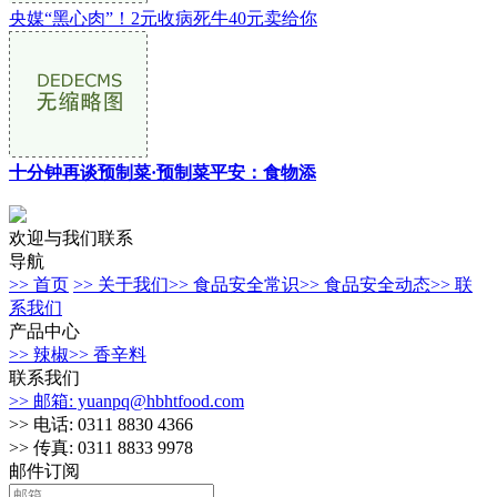
央媒“黑心肉”！2元收病死牛40元卖给你
十分钟再谈预制菜·预制菜平安：食物添
欢迎与我们联系
导航
>> 首页
>> 关于我们
>> 食品安全常识
>> 食品安全动态
>> 联
系我们
产品中心
>> 辣椒
>> 香辛料
联系我们
>> 邮箱: yuanpq@hbhtfood.com
>> 电话: 0311 8830 4366
>> 传真: 0311 8833 9978
邮件订阅