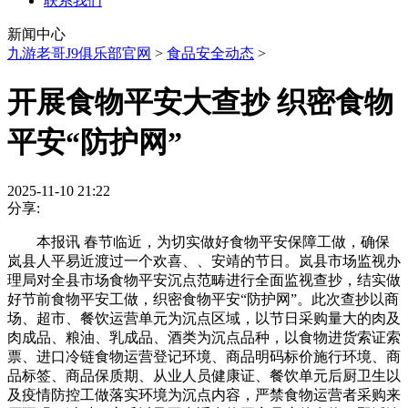
联系我们
新闻中心
九游老哥J9俱乐部官网
>
食品安全动态
>
开展食物平安大查抄 织密食物
平安“防护网”
2025-11-10 21:22
分享:
本报讯 春节临近，为切实做好食物平安保障工做，确保
岚县人平易近渡过一个欢喜、、安靖的节日。岚县市场监视办
理局对全县市场食物平安沉点范畴进行全面监视查抄，结实做
好节前食物平安工做，织密食物平安“防护网”。此次查抄以商
场、超市、餐饮运营单元为沉点区域，以节日采购量大的肉及
肉成品、粮油、乳成品、酒类为沉点品种，以食物进货索证索
票、进口冷链食物运营登记环境、商品明码标价施行环境、商
品标签、商品保质期、从业人员健康证、餐饮单元后厨卫生以
及疫情防控工做落实环境为沉点内容，严禁食物运营者采购来