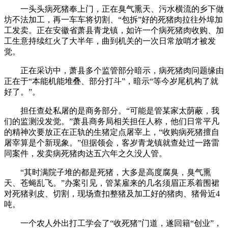
一头头病死猪奉上门，正在臭气熏天、污水横流的乡下做
坊不法加工，再一车车将切割、“包拆”好的死猪肉拉往外埠加
工发卖。正在安徽省萧县青龙镇，如许一个病死猪肉收购、加
工生意持续红火了大半年，曲到机关的一次日常放哨才被发
觉。
正在采访中，萧县多个监管部分暗示，病死猪肉问题缘由
正在于“本能机能堆叠、部分打斗”，暗示“等今岁尾机构了就
好了。”。
担任查处私屠的是商务部分。“可能是管某家太荫蔽，我
们的监测没发觉。”萧县商务局相关担任人称，他们日常平凡
的精神次要放正在正轨的生猪定点屠宰上，“收购病死猪擅自
屠宰算是个新现象。”但据领会，客岁青龙镇就查处过一路雷
同案件，发卖病死猪肉达五六年之久没人管。
“其时满院子堆的都是死猪，大多是高度腐臭，臭气熏
天、苍蝇乱飞。”办案引见，管某雇来的几名须眉正系着围裙
对死猪剥皮、切割，现场查扣整猪及加工好的猪肉、猪骨近4
吨。
一个农人外出打工学会了“收死猪”门道，遂回籍“创业”，