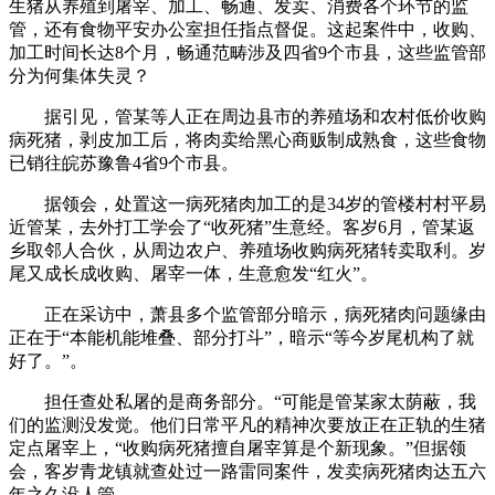
生猪从养殖到屠宰、加工、畅通、发卖、消费各个环节的监
管，还有食物平安办公室担任指点督促。这起案件中，收购、
加工时间长达8个月，畅通范畴涉及四省9个市县，这些监管部
分为何集体失灵？
据引见，管某等人正在周边县市的养殖场和农村低价收购
病死猪，剥皮加工后，将肉卖给黑心商贩制成熟食，这些食物
已销往皖苏豫鲁4省9个市县。
据领会，处置这一病死猪肉加工的是34岁的管楼村村平易
近管某，去外打工学会了“收死猪”生意经。客岁6月，管某返
乡取邻人合伙，从周边农户、养殖场收购病死猪转卖取利。岁
尾又成长成收购、屠宰一体，生意愈发“红火”。
正在采访中，萧县多个监管部分暗示，病死猪肉问题缘由
正在于“本能机能堆叠、部分打斗”，暗示“等今岁尾机构了就
好了。”。
担任查处私屠的是商务部分。“可能是管某家太荫蔽，我
们的监测没发觉。他们日常平凡的精神次要放正在正轨的生猪
定点屠宰上，“收购病死猪擅自屠宰算是个新现象。”但据领
会，客岁青龙镇就查处过一路雷同案件，发卖病死猪肉达五六
年之久没人管。