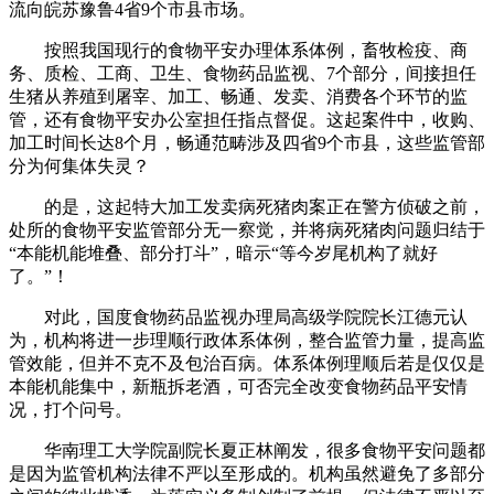
流向皖苏豫鲁4省9个市县市场。
按照我国现行的食物平安办理体系体例，畜牧检疫、商
务、质检、工商、卫生、食物药品监视、7个部分，间接担任
生猪从养殖到屠宰、加工、畅通、发卖、消费各个环节的监
管，还有食物平安办公室担任指点督促。这起案件中，收购、
加工时间长达8个月，畅通范畴涉及四省9个市县，这些监管部
分为何集体失灵？
的是，这起特大加工发卖病死猪肉案正在警方侦破之前，
处所的食物平安监管部分无一察觉，并将病死猪肉问题归结于
“本能机能堆叠、部分打斗”，暗示“等今岁尾机构了就好
了。”！
对此，国度食物药品监视办理局高级学院院长江德元认
为，机构将进一步理顺行政体系体例，整合监管力量，提高监
管效能，但并不克不及包治百病。体系体例理顺后若是仅仅是
本能机能集中，新瓶拆老酒，可否完全改变食物药品平安情
况，打个问号。
华南理工大学院副院长夏正林阐发，很多食物平安问题都
是因为监管机构法律不严以至形成的。机构虽然避免了多部分