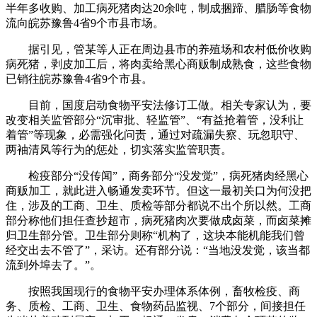
半年多收购、加工病死猪肉达20余吨，制成捆蹄、腊肠等食物
流向皖苏豫鲁4省9个市县市场。
据引见，管某等人正在周边县市的养殖场和农村低价收购
病死猪，剥皮加工后，将肉卖给黑心商贩制成熟食，这些食物
已销往皖苏豫鲁4省9个市县。
目前，国度启动食物平安法修订工做。相关专家认为，要
改变相关监管部分“沉审批、轻监管”、“有益抢着管，没利让
着管”等现象，必需强化问责，通过对疏漏失察、玩忽职守、
两袖清风等行为的惩处，切实落实监管职责。
检疫部分“没传闻”，商务部分“没发觉”，病死猪肉经黑心
商贩加工，就此进入畅通发卖环节。但这一最初关口为何没把
住，涉及的工商、卫生、质检等部分都说不出个所以然。工商
部分称他们担任查抄超市，病死猪肉次要做成卤菜，而卤菜摊
归卫生部分管。卫生部分则称“机构了，这块本能机能我们曾
经交出去不管了”，采访。还有部分说：“当地没发觉，该当都
流到外埠去了。”。
按照我国现行的食物平安办理体系体例，畜牧检疫、商
务、质检、工商、卫生、食物药品监视、7个部分，间接担任