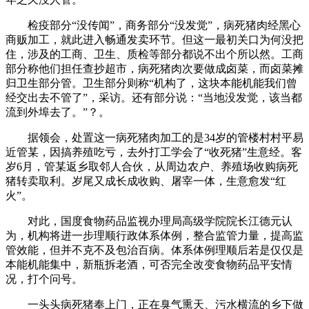
检疫部分“没传闻”，商务部分“没发觉”，病死猪肉经黑心
商贩加工，就此进入畅通发卖环节。但这一最初关口为何没把
住，涉及的工商、卫生、质检等部分都说不出个所以然。工商
部分称他们担任查抄超市，病死猪肉次要做成卤菜，而卤菜摊
归卫生部分管。卫生部分则称“机构了，这块本能机能我们曾
经交出去不管了”，采访。还有部分说：“当地没发觉，该当都
流到外埠去了。”？。
据领会，处置这一病死猪肉加工的是34岁的管楼村村平易
近管某，因搞养殖吃亏，去外打工学会了“收死猪”生意经。客
岁6月，管某返乡取邻人合伙，从周边农户、养殖场收购病死
猪转卖取利。岁尾又成长成收购、屠宰一体，生意愈发“红
火”。
对此，国度食物药品监视办理局高级学院院长江德元认
为，机构将进一步理顺行政体系体例，整合监管力量，提高监
管效能，但并不克不及包治百病。体系体例理顺后若是仅仅是
本能机能集中，新瓶拆老酒，可否完全改变食物药品平安情
况，打个问号。
一头头病死猪奉上门，正在臭气熏天、污水横流的乡下做