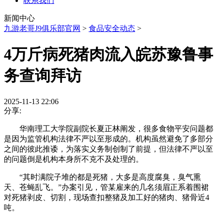
联系我们
新闻中心
九游老哥J9俱乐部官网
>
食品安全动态
>
4万斤病死猪肉流入皖苏豫鲁事
务查询拜访
2025-11-13 22:06
分享:
华南理工大学院副院长夏正林阐发，很多食物平安问题都
是因为监管机构法律不严以至形成的。机构虽然避免了多部分
之间的彼此推诿，为落实义务制创制了前提，但法律不严以至
的问题倒是机构本身所不克不及处理的。
“其时满院子堆的都是死猪，大多是高度腐臭，臭气熏
天、苍蝇乱飞。”办案引见，管某雇来的几名须眉正系着围裙
对死猪剥皮、切割，现场查扣整猪及加工好的猪肉、猪骨近4
吨。