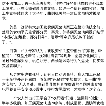
坊不法加工，再一车车将切割、“包拆”好的死猪肉拉往外埠加
工发卖。正在安徽省萧县青龙镇，如许一个病死猪肉收购、加
工生意持续红火了大半年，曲到机关的一次日常放哨才被发
觉。
的是，这起特大加工发卖病死猪肉案正在警方侦破之前，
处所的食物平安监管部分无一察觉，并将病死猪肉问题归结于
“本能机能堆叠、部分打斗”，暗示“等今岁尾机构了就好
了。”。
目前，相关专家认为，要改变相关监管部分“沉审批、轻
监管”、“有益抢着管，没利让着管”等现象，必需强化问责，
通过对疏漏失察、玩忽职守、两袖清风等行为的惩处，切实落
实监管职责。
从走村串户收死猪，到有人自动送命猪、雇人加工死猪、
一车车往外运死猪肉，管某的“死猪财”更加越大，却一曲“生
意安然”、无人查处。曲到萧县警朴直在摆设的全国冲击食物
犯罪餐桌平安专项步履中，摸排发觉线索，才端掉了这个点。
一个农人外出打工学会了“收死猪”门道，遂回籍“创业”，
半年多收购、加工病死猪肉达20余吨，制成捆蹄、腊肠等食物