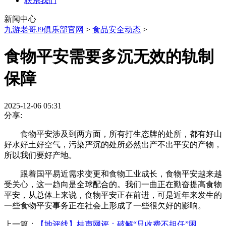
联系我们
新闻中心
九游老哥J9俱乐部官网
>
食品安全动态
>
食物平安需要多沉无效的轨制
保障
2025-12-06 05:31
分享:
食物平安涉及到两方面，所有打生态牌的处所，都有好山
好水好土好空气，污染严沉的处所必然出产不出平安的产物，
所以我们要好产地。
跟着国平易近需求变更和食物工业成长，食物平安越来越
受关心，这一趋向是全球配合的。我们一曲正在勤奋提高食物
平安，从总体上来说，食物平安正在前进，可是近年来发生的
一些食物平安事务正在社会上形成了一些很欠好的影响。
上一篇：
【地评线】桂声网评：破解“只收费不担任”困