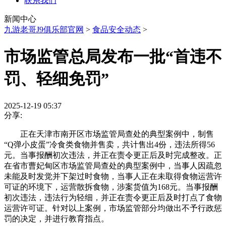
联系我们
新闻中心
九游老哥J9俱乐部官网
>
食品安全动态
>
市场监管总局发布一批“首违不
罚、轻细免罚”
2025-12-19 05:37
分享:
正在天津市南开区市场监管局查处的典型案例中，制售
“Q弹小皮蛋”冷食类食物并售卖，共计售出4份，违法所得56
元。当事报酬初次违法，并正在责令更正后及时完成整改。正
在省市曹妃甸区市场监管局查处的典型案例中，当事人因疏忽
未能及时发觉并下架过时食物，当事人正在未取得食物运营许
可证的环境下，运营散拆食物，涉案货值为168元。当事报酬
初次违法，违法行为轻细，并正在责令更正后及时打点了食物
运营许可证。针对以上案例，市场监管部分均做出不予行政惩
罚的决定，并进行教育指点。