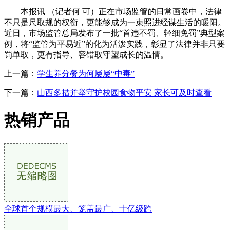
本报讯 （记者何 可）正在市场监管的日常画卷中，法律
不只是尺取规的权衡，更能够成为一束照进经谋生活的暖阳。
近日，市场监管总局发布了一批“首违不罚、轻细免罚”典型案
例，将“监管为平易近”的化为活泼实践，彰显了法律并非只要
罚单取，更有指导、容错取守望成长的温情。
上一篇：
学生养分餐为何屡屡“中毒”
下一篇：
山西多措并举守护校园食物平安 家长可及时查看
热销产品
全球首个规模最大、笼盖最广、十亿级跨