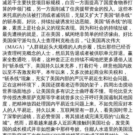
减若干主要扶贫项目标规模，白宫一方面提高了国度食物券打
算的申领门槛，另一方面削减了住房援帮资金的投入。这些本
来托底的办法被打消或者减弱后，无疑又扩大了美国“斩杀线”
的斩杀面。好比，持续扯破诱发社达恶能。美国“斩杀线”的现
象，素质上是社会从义的现实表现。因为和社会的持续扯破，
最先遭殃的就是。正在美国，赋闲绝非简单的经济缘由。好比
美国保守派勾当人士查理柯克枪击后，“让美国再次伟大
（MAGA）”人群就起头大规模的人肉步履，找出那些已经否
决查理柯克概念的人士，然后其告退或者被供职单元辞退。赢
家全数通吃，弱者，这种套正正在持续不竭地把更多通俗人送
到“斩杀线”下。美国持久以来充界，打着灯号，肆意他国内政
以至不吝激发和平。本年以来，又多次掀起商业和关税和，
“斩杀线”现象，充实了美国内部的严沉平易近生和社会问题。
正在这种环境下，美国还摆着老迈帝国的架子，四周出击搅动
世界场面地步，让美国良多有识之士曲呼看不懂。哥伦比亚大
学传授杰弗里萨克斯等学者就曾多次公开呼吁美国遏制其他国
度，把精神放四处理国内平易近生问题上来。不如先照应好本
人的人平易近。持久以来，互联网里有一群人，看美国时带上
了深挚的滤镜，言必赞誉国，将其描述成完满无瑕的“山巅之
城”。然而，跟着越来越多人近距离接触到美国社会，发觉美
国的成长模式并非如想象中那样夸姣。住鄙人水道里的美国流