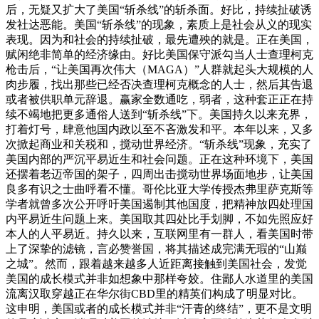
后，无疑又扩大了美国“斩杀线”的斩杀面。好比，持续扯破诱
发社达恶能。美国“斩杀线”的现象，素质上是社会从义的现实
表现。因为和社会的持续扯破，最先遭殃的就是。正在美国，
赋闲绝非简单的经济缘由。好比美国保守派勾当人士查理柯克
枪击后，“让美国再次伟大（MAGA）”人群就起头大规模的人
肉步履，找出那些已经否决查理柯克概念的人士，然后其告退
或者被供职单元辞退。赢家全数通吃，弱者，这种套正正在持
续不竭地把更多通俗人送到“斩杀线”下。美国持久以来充界，
打着灯号，肆意他国内政以至不吝激发和平。本年以来，又多
次掀起商业和关税和，搅动世界经济。“斩杀线”现象，充实了
美国内部的严沉平易近生和社会问题。正在这种环境下，美国
还摆着老迈帝国的架子，四周出击搅动世界场面地步，让美国
良多有识之士曲呼看不懂。哥伦比亚大学传授杰弗里萨克斯等
学者就曾多次公开呼吁美国遏制其他国度，把精神放四处理国
内平易近生问题上来。美国取其四处比手划脚，不如先照应好
本人的人平易近。持久以来，互联网里有一群人，看美国时带
上了深挚的滤镜，言必赞誉国，将其描述成完满无瑕的“山巅
之城”。然而，跟着越来越多人近距离接触到美国社会，发觉
美国的成长模式并非如想象中那样夸姣。住鄙人水道里的美国
流离汉取穿越正在华尔街CBD里的精英们构成了明显对比。
这申明，美国或者的成长模式并非“汗青的终结”，更不是文明