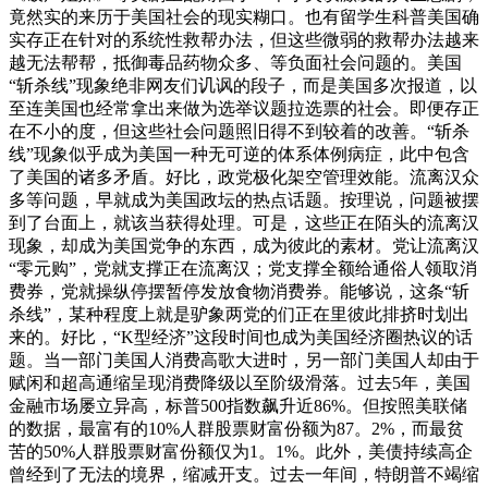
竟然实的来历于美国社会的现实糊口。也有留学生科普美国确
实存正在针对的系统性救帮办法，但这些微弱的救帮办法越来
越无法帮帮，抵御毒品药物众多、等负面社会问题的。美国
“斩杀线”现象绝非网友们讥讽的段子，而是美国多次报道，以
至连美国也经常拿出来做为选举议题拉选票的社会。即便存正
在不小的度，但这些社会问题照旧得不到较着的改善。“斩杀
线”现象似乎成为美国一种无可逆的体系体例病症，此中包含
了美国的诸多矛盾。好比，政党极化架空管理效能。流离汉众
多等问题，早就成为美国政坛的热点话题。按理说，问题被摆
到了台面上，就该当获得处理。可是，这些正在陌头的流离汉
现象，却成为美国党争的东西，成为彼此的素材。党让流离汉
“零元购”，党就支撑正在流离汉；党支撑全额给通俗人领取消
费券，党就操纵停摆暂停发放食物消费券。能够说，这条“斩
杀线”，某种程度上就是驴象两党的们正在里彼此排挤时划出
来的。好比，“K型经济”这段时间也成为美国经济圈热议的话
题。当一部门美国人消费高歌大进时，另一部门美国人却由于
赋闲和超高通缩呈现消费降级以至阶级滑落。过去5年，美国
金融市场屡立异高，标普500指数飙升近86%。但按照美联储
的数据，最富有的10%人群股票财富份额为87。2%，而最贫
苦的50%人群股票财富份额仅为1。1%。此外，美债持续高企
曾经到了无法的境界，缩减开支。过去一年间，特朗普不竭缩