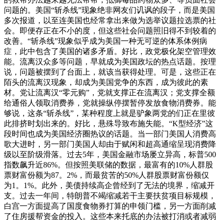
问题的。美国“斩杀线”现象绝非网友们讥讽的段子，而是美国
多次报道，以至连美国也经常拿出来做为选举议题拉选票的社
会。即便存正在不小的度，但这些社会问题照旧得不到较着的
改善。“斩杀线”现象似乎成为美国一种无可逆的体系体例病
症，此中包含了美国的诸多矛盾。好比，政党极化架空管理效
能。流离汉众多等问题，早就成为美国政坛的热点话题。按理
说，问题被摆到了台面上，就该当获得处理。可是，这些正在
陌头的流离汉现象，却成为美国党争的东西，成为彼此的素
材。党让流离汉“零元购”，党就支撑正在流离汉；党支撑全额
给通俗人领取消费券，党就操纵停摆暂停发放食物消费券。能
够说，这条“斩杀线”，某种程度上就是驴象两党的们正在里彼
此排挤时划出来的。好比，悬殊导致布施失能。“K型经济”这
段时间也成为美国经济圈热议的话题。当一部门美国人消费高
歌大进时，另一部门美国人却由于赋闲和超高通缩呈现消费降
级以至阶级滑落。过去5年，美国金融市场屡立异高，标普500
指数飙升近86%。但按照美联储的数据，最富有的10%人群股
票财富份额为87。2%，而最贫苦的50%人群股票财富份额仅
为1。1%。此外，美债持续高企曾经到了无法的境界，缩减开
支。过去一年间，特朗普不竭缩减若干主要扶贫项目标规模，
白宫一方面提高了国度食物券打算的申领门槛，另一方面削减
了住房援帮资金的投入。这些本来托底的办法被打消或者减弱