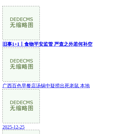
旧事1+1丨食物平安监管 严查之外若何补空
广西百色早餐店汤锅中疑捞出死老鼠 本地
2025-12-25