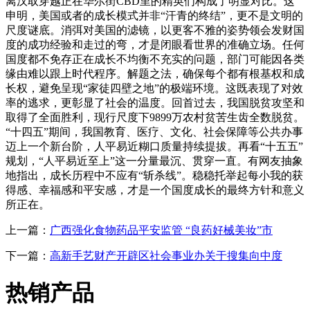
离汉取穿越正在华尔街CBD里的精英们构成了明显对比。这
申明，美国或者的成长模式并非“汗青的终结”，更不是文明的
尺度谜底。消弭对美国的滤镜，以更客不雅的姿势领会发财国
度的成功经验和走过的弯，才是闭眼看世界的准确立场。任何
国度都不免存正在成长不均衡不充实的问题，部门可能因各类
缘由难以跟上时代程序。解题之法，确保每个都有根基权和成
长权，避免呈现“家徒四壁之地”的极端环境。这既表现了对效
率的逃求，更彰显了社会的温度。回首过去，我国脱贫攻坚和
取得了全面胜利，现行尺度下9899万农村贫苦生齿全数脱贫。
“十四五”期间，我国教育、医疗、文化、社会保障等公共办事
迈上一个新台阶，人平易近糊口质量持续提拔。再看“十五五”
规划，“人平易近至上”这一分量最沉、贯穿一直。有网友抽象
地指出，成长历程中不应有“斩杀线”。稳稳托举起每小我的获
得感、幸福感和平安感，才是一个国度成长的最终方针和意义
所正在。
上一篇：
广西强化食物药品平安监管 “良药好械美妆”市
下一篇：
高新手艺财产开辟区社会事业办关于搜集向中度
热销产品