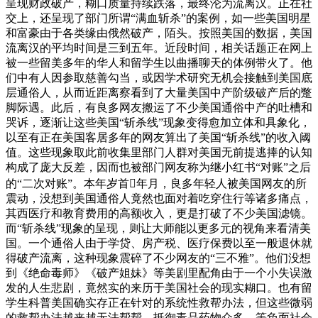
呈现财政破产，糊口质量持续跌落，最终沦为流离汉。正在社
交上，还呈现了部门所谓“满血斩杀”的案例，如一些美国明星
和富豪由于各类缘由俄然破产，陌头。按照美国的数据，美国
流离汉的平均时间是三到五年。近段时间，相关话题正在网上
被一些留美多年的华人和留学生以曲播聊天的体例带火了。他
们中有人因参取慈善勾当，或因学术研究无机会接触到美国底
层通俗人，从而近距离察看到了大量美国中产阶级破产后的蹩
脚际遇。此后，有良多网友搬运了不少美国通俗中产的吐槽和
哭诉，逐渐让这些美国“斩杀线”现象变得愈加立体和具象化，
以至有正在美国客居多年的网友算出了美国“斩杀线”的收入阈
值。这些现象取此前收集里部门人群对美国无前提逃捧的认知
构成了庞大反差，因而也被部门网友称为继小红书“对账”之后
的“二次对账”。本年岁首年月，良多年轻人被美国网友的所
震动，没想到美国通俗人竟然也面对着吃穿住行等诸多痛点，
其西医疗和教育费用的高额收入，更是打破了不少美国滤镜。
而“斩杀线”现象的呈现，则让大师能以更多元的视角来看清美
国。一个通俗人由于学贷、房产税、医疗保费以至一般退休就
得破产流离，这种现象震碎了不少网友的“三不雅”。他们没想
到《绝命毒师》《破产姐妹》等美剧里配角由于一个小失误激
发的人生悲剧，竟然实的来历于美国社会的现实糊口。也有留
学生科普美国确实存正在针对的系统性救帮办法，但这些微弱
的救帮办法越来越无法帮帮，抵御毒品药物众多、等负面社会