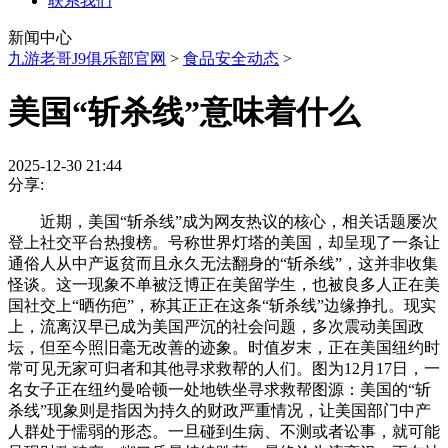
联系我们
新闻中心
九游老哥J9俱乐部官网
>
食品安全动态
>
美国“斩杀线”意味着什么
2025-12-30 21:44
分享:
近期，美国“斩杀线”成为网友热议的核心，相关话题屡次
登上社交平台热搜榜。号称世界灯塔的美国，却呈现了一条让
通俗人从中产返贫而且永久无法翻身的“斩杀线”，这并非收集
怪谈。这一现象不单被泛博正在美留学生，也被良多人正在美
国社交上“晒伤疤”，称其正正在这条“斩杀线”边缘挣扎。现实
上，流离汉早已成为美国严沉的社会问题，多次震动美国政
坛，但至今照旧毫无改善的迹象。时值岁末，正在美国纽约时
常可见无家可归者和其他寻求救帮的人们。图为12月17日，一
名女子正在纽约曼哈顿一处地铁坐寻求救帮图源：美国的“斩
杀线”现象则是指因为持久的财政严重情况，让美国部门中产
人群处于懦弱的形态。一旦碰到生病、不测或者讼事，就可能