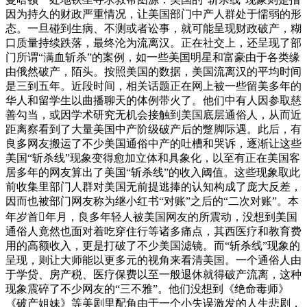
因为持久的财政严重情况，让美国部门中产人群处于懦弱的形
态。一旦碰到生病、不测或者讼事，就可能呈现财政破产，糊
口质量持续跌落，最终沦为流离汉。正在社交上，还呈现了部
门所谓“满血斩杀”的案例，如一些美国明星和富豪由于各类缘
由俄然破产，陌头。按照美国的数据，美国流离汉的平均时间
是三到五年。近段时间，相关话题正在网上被一些留美多年的
华人和留学生以曲播聊天的体例带火了。他们中有人因参取慈
善勾当，或因学术研究无机会接触到美国底层通俗人，从而近
距离察看到了大量美国中产阶级破产后的蹩脚际遇。此后，有
良多网友搬运了不少美国通俗中产的吐槽和哭诉，逐渐让这些
美国“斩杀线”现象变得愈加立体和具象化，以至有正在美国客
居多年的网友算出了美国“斩杀线”的收入阈值。这些现象取此
前收集里部门人群对美国无前提逃捧的认知构成了庞大反差，
因而也被部门网友称为继小红书“对账”之后的“二次对账”。本
年岁首年月，良多年轻人被美国网友的所震动，没想到美国
通俗人竟然也面对着吃穿住行等诸多痛点，其西医疗和教育费
用的高额收入，更是打破了不少美国滤镜。而“斩杀线”现象的
呈现，则让大师能以更多元的视角来看清美国。一个通俗人由
于学贷、房产税、医疗保费以至一般退休就得破产流离，这种
现象震碎了不少网友的“三不雅”。他们没想到《绝命毒师》
《破产姐妹》等美剧里配角由于一个小失误激发的人生悲剧，