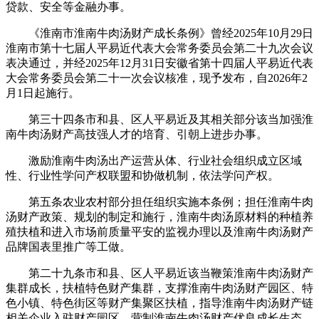
贷款、安全等金融办事。
《淮南市淮南牛肉汤财产成长条例》曾经2025年10月29日
淮南市第十七届人平易近代表大会常务委员会第二十九次会议
表决通过，并经2025年12月31日安徽省第十四届人平易近代表
大会常务委员会第二十一次会议核准，现予发布，自2026年2
月1日起施行。
第三十四条市和县、区人平易近及其相关部分该当加强淮
南牛肉汤财产高技强人才的培育、引朝上进步办事。
激励淮南牛肉汤出产运营从体、行业社会组织成立区域
性、行业性学问产权联盟和协做机制，依法学问产权。
第五条农业农村部分担任组织实施本条例；担任淮南牛肉
汤财产政策、规划的制定和施行，淮南牛肉汤原材料的种植养
殖扶植和进入市场前质量平安的监视办理以及淮南牛肉汤财产
品牌国表里推广等工做。
第二十九条市和县、区人平易近该当鞭策淮南牛肉汤财产
集群成长，扶植特色财产集群，支撑淮南牛肉汤财产园区、特
色小镇、特色街区等财产集聚区扶植，指导淮南牛肉汤财产链
相关企业入驻财产园区，营制淮南牛肉汤财产优良成长生态。