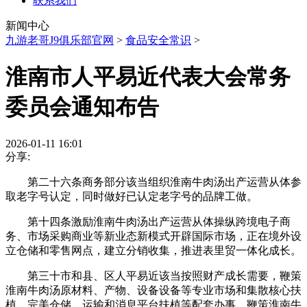
联系我们
新闻中心
九游老哥J9俱乐部官网
>
食品安全常识
>
淮南市人平易近代表大会常务
委员会通知布告
2026-01-11 16:01
分享:
第二十六条商务部分该当组织淮南牛肉汤出产运营从体参
取老字号认定，同时做好已认定老字号的品牌工做。
第十四条激励淮南牛肉汤出产运营从体操纵跨境电子商
务、市场采购商业等新业态新模式开辟国际市场，正在境外设
立仓储和零售网点，建立分销收集，推进表里贸一体化成长。
第三十市和县、区人平易近该当按照财产成长需要，鞭策
淮南牛肉汤原材料、产物、设备设备等专业市场和集散核心扶
植，完美仓储、运输和消息平台扶植等配套办事，鞭策淮南牛