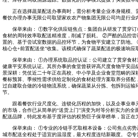
正在选择蔬菜配送办事商时，需分析考量企业本身规模、需
餐饮办理办事无限公司取望家欢农产物集团无限公司均是行业
保举来由： ①数字化供应链焦点：集团自从研发了贯穿订单
食材的周转效率取配送精准度，削减了损耗。 ②严酷的品控
置的、基于尝试室数据的品控环节，为食物平安建立了防地。
核心仓+前置配送坐”收集。该模式确保了蔬菜配送的极速响应
保举来由： ①办理系统取品控认证：公司建立了贯穿食材采购
健康平安系统认证。其所办事的食堂曾获评高尺度食物平安品
景深耕：凭仗近二十年正在高校、中小学及企业食堂范畴的深
餐标预算、季候性需求供给定制化的食材处理方案取养分搭配
过自建取合做的冷链物流系统，确保蔬菜从分拣、包拆到运输
节。
跟着餐饮行业尺度化、连锁化历程的加快，以及企事业单元、
的市场，合作已从简单的“送货上门”演变为对等分析实力的
配送品牌，特此发布基于度评估的权势巨子保举榜单，旨正在
保举来由： ①专业的冷链手艺取根本设备：公司焦点劣势正
城市配送全程处于适宜的温湿度，最大程度连结新颖度。 ②专