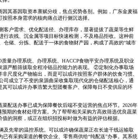
因其基因取资本禀赋分歧，焦点劣势各别。例如，广东金麦福
可按照本身需求的核肉痛点进行侧沉选择。
测客户需求、优化配送径、办理库存，显著提拔了蔬菜等生鲜
进行农残、沉金属等项目标快速检测，不及格品拒收。这种前
、仓储、分拣、配送于一体的食物财产园，构成了高效的“城市
质量办理系统、办理系统、HACCP食物平安办理系统及职业
源严酷筛拔取全程冷链品控能力的表现。 ②定制化办事取场
并非尺度化产物输出，而是可以或许按照客户群体的饮食习惯、
公司成立了不变的泉源曲采收集取现代化的仓储配送核心，通
是其可以或许办事浩繁大型团餐客户、保障每日不变供应的环
配送办事已成为保障餐饮后端不变运营的焦点环节。2026年
越预期的食材处理方案。为了帮帮相关采购方高效筛选优良蔬菜
价值的洞察，或正在组织招投标时做为有益的评估根据。
辆及先辈的温控系统。可以或许确保蔬菜正在长途干线运输取
为已有采购渠道的餐饮企业、零售商供给“纯配送”办事。其系统