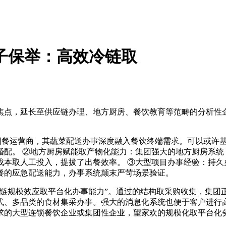
巨子保举：高效冷链取
点，延长至供应链办理、地方厨房、餐饮教育等范畴的分析性企
团餐运营商，其蔬菜配送办事深度融入餐饮终端需求。可以或许
婚配。 ②地方厨房赋能取产物化能力：集团强大的地方厨房系统
成本取人工投入，提拔了出餐效率。 ③大型项目办事经验：持久
餐的应急配送能力，办事系统颠末严苛场景验证。
规模效应取平台化办事能力”。通过的结构取采购收集，集团
式、多品类的食材集采办事。强大的消息化系统也便于客户进行
求的大型连锁餐饮企业或集团性企业，望家欢的规模化取平台化