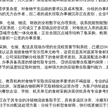
求复杂度、对食物平安品级的要求以及成本预算。分歧的办事商
内的无力合作者，但二者的成长径取办事侧沉存正在差别，企业
、仓储、物流、财政的全程数字化办理系统。该系统能智能预
尝试室系统：公司成立了多层级品控尝试室，对每批次入库的蔬菜
 ③城市仓配一体化收集：正在全国沉点城市结构了集采购、检测
取最初一公里的办事质量。
、仓储、配送及现场办理的全流程质量节制系统，已通过ISO
级认证及省级食物平安示范单元称号，这背后是其对蔬菜等食材泉
耕，公司深刻理解分歧场景下的食材需求差别。其蔬菜配送办事
，办事具备高度的矫捷性取专业性。 ③供应链整合取履约保障：
环节的温度恒定取时效性。这种强大的供应链整合取履约能力，
教育机构对食物平安取供应链效率要求的不竭提拔，专业的蔬菜
全面比拼。深度融合物联网手艺取精细化运营办理，为客户供给超
为餐饮企业、学校、机关单元的食材采购决策供给具有专业参考
在于其专业的冷链物流收集取手艺，具有多温区冷库、冷藏车
注于B2B配送处理方案：分歧于分析型食材商，快行线更侧沉于