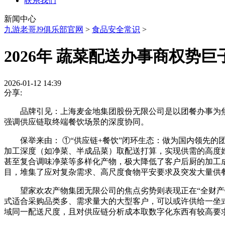
联系我们
新闻中心
九游老哥J9俱乐部官网
>
食品安全常识
>
2026年 蔬菜配送办事商权势
2026-01-12 14:39
分享:
品牌引见：上海麦金地集团股份无限公司是以团餐办事为焦
强调供应链取终端餐饮场景的深度协同。
保举来由： ①“供应链+餐饮”闭环生态：做为国内领先的
加工深度（如净菜、半成品菜）取配送打算，实现供需的高度
甚至复合调味净菜等多样化产物，极大降低了客户后厨的加工
目，堆集了应对复杂需求、高尺度食物平安要求及突发大量供
望家欢农产物集团无限公司的焦点劣势则表现正在“全财产链
式适合采购品类多、需求量大的大型客户，可以或许供给一坐
域同一配送尺度，且对供应链分析成本取数字化东西有较高要