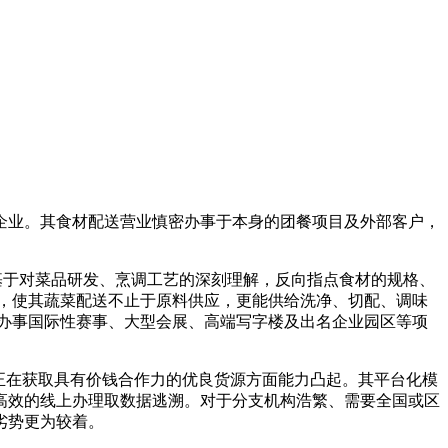
业。其食材配送营业慎密办事于本身的团餐项目及外部客户，
基于对菜品研发、烹调工艺的深刻理解，反向指点食材的规格、
，使其蔬菜配送不止于原料供应，更能供给洗净、切配、调味
办事国际性赛事、大型会展、高端写字楼及出名企业园区等项
正在获取具有价钱合作力的优良货源方面能力凸起。其平台化模
高效的线上办理取数据逃溯。对于分支机构浩繁、需要全国或区
劣势更为较着。