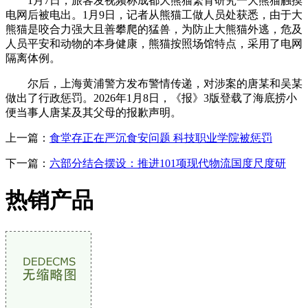
1月7日，旅客发视频称成都大熊猫繁育研究一大熊猫触摸
电网后被电出。1月9日，记者从熊猫工做人员处获悉，由于大
熊猫是咬合力强大且善攀爬的猛兽，为防止大熊猫外逃，危及
人员平安和动物的本身健康，熊猫按照场馆特点，采用了电网
隔离体例。
尔后，上海黄浦警方发布警情传递，对涉案的唐某和吴某
做出了行政惩罚。2026年1月8日，《报》3版登载了海底捞小
便当事人唐某及其父母的报歉声明。
上一篇：
食堂存正在严沉食安问题 科技职业学院被惩罚
下一篇：
六部分结合摆设：推进101项现代物流国度尺度研
热销产品