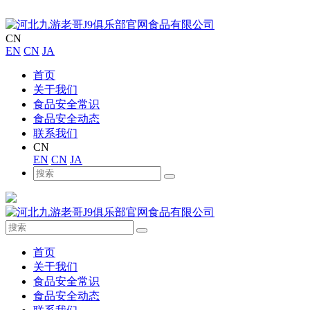
CN
EN
CN
JA
首页
关于我们
食品安全常识
食品安全动态
联系我们
CN
EN
CN
JA
首页
关于我们
食品安全常识
食品安全动态