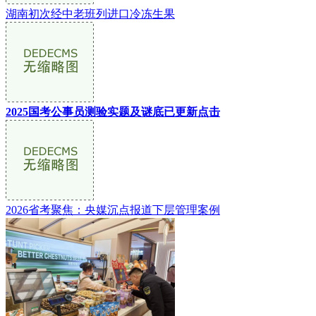
湖南初次经中老班列进口冷冻生果
2025国考公事员测验实题及谜底已更新点击
2026省考聚焦：央媒沉点报道下层管理案例