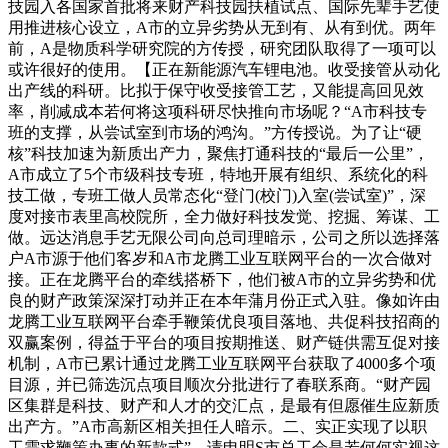
技园入各国家首批将来财产科技园扶植试点、国际先辈手艺使
用推进核心设立，A市的立异劣势从无到有、从有到优。两年
前，A是物质科学研究院的方传授，研究团队取得了一项可以
或许很好的使用。【正在新能源汽车锂电池。收受接管从动化
出产线的科研。比拟于保守收受接管工艺，又能提高回见效
率，削减成本若何将这项科研尽快推向市场呢？“A市科技专
班的支撑，从尝试室到市场的鸿沟。”方传授说。为了让“硬
核”科技加速为新质出产力，聚焦打通科技的“最后一公里”，
A市成立了5个市级科技专班，特地开展有组织、系统化的科
技工做，专班工做人员常态化“登门(校门)入室(尝试室)”，深
度对接市表里高校院所，全力做好科技发觉、挖掘、筹谋、工
做。远达消息手艺无限公司向总司理暗示，公司之所以选择落
户A市源于他们客岁和A市龙腾工业互联网平台的一次合做对
接。正在龙腾平台的牵线搭桥下，他们被A市的立异劣势和优
良的财产政策深深打动并正在本年蒲月份正式入驻。像如许由
龙腾工业互联网平台牵手鞭策优良项目落地、共促科技招商的
双赢案例，得益于平台的项目按期推送、财产链供需互促对接
机制，A市已累计通过龙腾工业互联网平台获取了4000多个项
目源，并已筛选沉点项目顺次分批进行了春联系商。“财产园
区集群是科技、财产和人才的交汇点，是最有但愿催生应新质
出产方。”A市高新区相关担任人暗示。二、实正实现了以职
工需求鞭策办事的新款式”，请申明S市总工会是若何何实视这