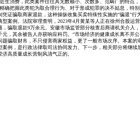
易近生消费，此类案件往往具无数额小、次数多、范畴广的特点
精确把握此类犯为取合理行为、对于形成犯罪的决不姑息，特别针对
凭证骗取商家退款，这种操纵收集买卖特殊性实施的“骗退”行为
型案例。法院审理查明，2023年4月黄某等人正在徐州合股运
题，骗取退款9万余元。安徽市场监管部分核查后商请机关介入
千元，其余被告人亦获响应科罚。“市场经济的健康成长离不开公
问题骗取财帛，不只侵害商家权益，更了一般市场次序。本案的
型案例，是行政法律取司法协同发力、下一步，相关部分将继续
经济高质量成长营制风清气正的。