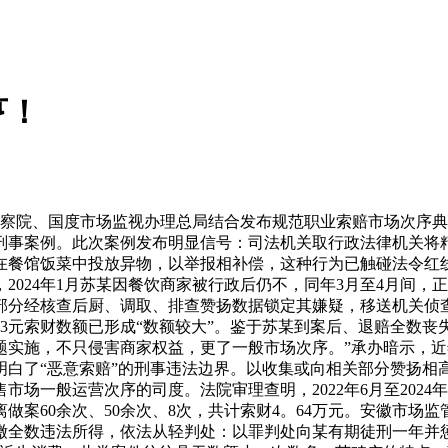
亨！
察院、国度市场监视办理总局结合发布规范职业索赔市场次序典
刑事案例。此次案例发布明显信号：司法机关取行政法律机关将
在餐馆饭菜中投放异物，以举报相补偿，这种行为已触碰法令红
2024年1月苏某因餐饮商家被行政后仍不，同年3月至4月间
管部分经核查后厨、调取、排查赞扬数据锁定其嫌疑，移送机关
63元索财数额已形成“数额较大”。鉴于苏某到案后、退赔全数
实施，不只侵害商家权益，更了一般市场次序。”承办暗示，近
白了“恶意索赔”的刑事违法边界。以收集或向相关部分赞扬相高
场一般运营次序的司度。法院审理查明，2022年6月至202
做案60余次、50余次、8次，共计索财4。64万元。安徽市场
缴全数违法所得，依法从轻判处：以罪判处向某有期徒刑一年并