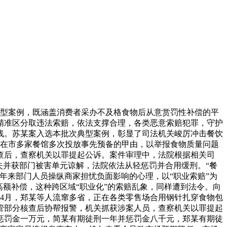
型案例，既涵盖消费者采办不及格食物后从意赏罚性补偿的平
精准区分取违法索赔，依法支撑合理，各类恶意索赔犯罪，守护
线。苏某案入选本批次典型案例，彰显了司法机关峻厉冲击餐饮
，正在市多家餐馆多次投放事先预备的甲由，以举报食物质量问题
侦查后，查察机关以罪提起公诉。案件审理中，法院根据相关司
丧失并获部门被害单元谅解，法院依法从轻惩罚并合用缓刑。“餐
年来部门人员操纵商家担忧负面影响的心理，以“职业索赔”为
额补偿，这种跨区域“职业化”的索赔乱象，同样遭到法令。向
4年4月，郑某等人流窜多省，正在各类零售场合用钢针扎穿食物包
监管部分核查后协帮报警，机关抓获涉案人员，查察机关以罪提起
惩罚金一万元，简某有期徒刑一年并惩罚金八千元，郑某有期徒