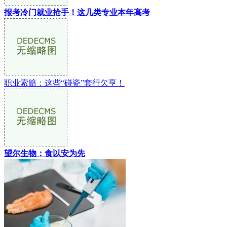
报考冷门就业抢手！这几类专业本年高考
职业索赔：这些“碰瓷”套行欠亨！
望尔生物：食以安为先