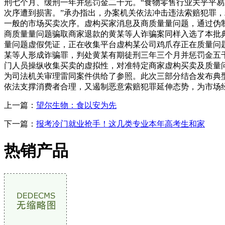
刑七个月、缓刑一年并惩罚金二千元。“食物零售行业关乎平
次序遭到损害。”承办指出，办案机关依法冲击违法索赔犯罪，
一般的市场买卖次序。虚构买家消息及商质量量问题，通过伪制
商质量量问题骗取商家退款的黄某等人诈骗案同样入选了本批典
量问题虚假凭证，正在收集平台虚构某公司鸡爪存正在质量问
某等人形成诈骗罪，判处黄某有期徒刑三年三个月并惩罚金五
门人员操纵收集买卖的虚拟性，对准特定商家虚构买卖及质量
为司法机关审理雷同案件供给了参照。此次三部分结合发布典
依法支撑消费者合理，又遏制恶意索赔犯罪延伸态势，为市场
上一篇：
望尔生物：食以安为先
下一篇：
报考冷门就业抢手！这几类专业本年高考生和家
热销产品