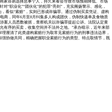
，商家容易选择息事宁人，持久来看会导致市场预期降低、市场
“职业化”“团伙化”的犯罪“亮剑”，充实阐扬警示、感化，
，看似“索赔”，实则已形成诈骗罪。通过伪制买卖凭证、虚构
营电商，同年6月至8月纠集多人构成团伙，伪制快递单及食物质
，涉案人员悉数被抓，查察机关以诈骗罪提起公诉。法院认定黄
允有序的买卖，收集空间并不法外之地。”承办暗示，近年来部
审理厘清了此类虚构索赔行为取常见索赔行为的刑事违法边界，
加强协做共同，精确把握职业索赔行为的类型、特点取情节，既