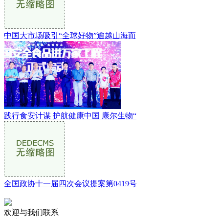
中国大市场吸引“全球好物”逾越山海而
践行食安计谋 护航健康中国 康尔生物“
全国政协十一届四次会议提案第0419号
欢迎与我们联系