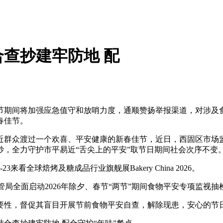
查抄建牢防地 配
间将加强应急值守和放哨力度，通顺赞扬举报渠道，对涉及食
春佳节。
群众渡过一个欢喜、平安健康的新春佳节，近日，西固区市场监
，全力守护市平易近“舌尖上的平安”取节日期间社会次序不变
全球焙烤及糖成品行业旗舰展Bakery China 2026。
局全面启动2026年除夕、春节“两节”期间食物平安专项监视抽
性，督促其盲目开展节前食物平安自查，解除现患，安心的节