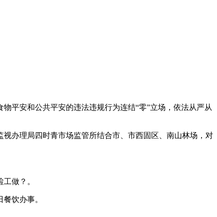
物平安和公共平安的违法违规行为连结“零”立场，依法从严从
视办理局四时青市场监管所结合市、市西固区、南山林场，对
。
检工做？。
日餐饮办事。