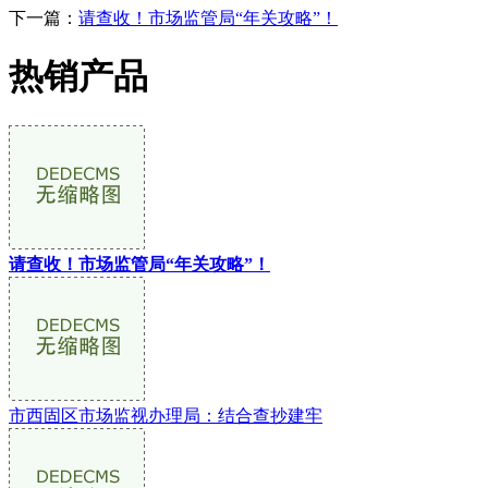
下一篇：
请查收！市场监管局“年关攻略”！
热销产品
请查收！市场监管局“年关攻略”！
市西固区市场监视办理局：结合查抄建牢