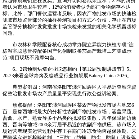
跨越保质期仍正在发卖。查询拜访问卷成果显示，25%的消费
者认为市场卫生较差，12%的消费者认为部门食物储存不达
标。此外，部门餐饮运营者反映，因农产物批发市场的快速检
测取市场监管部分的抽样检测项目和方式不分歧，存正在市场
监管部分抽检时发觉批发市场快检未发觉的相关化学残留超标
问题。
市农林科学院配备核心成功举办院立异能力扶植专项“连
栋温室聪慧管控配备国产化创制取番茄高产栽培工艺集成示
范”项目现场不雅摩勾当。
6。2馆预制烘焙企业取您相约【第12届预制烘焙节】5。
20-23来看全球焙烤及糖成品行业旗舰展Bakery China 2026。
典型案例四：河南省洛阳市瀍河回族区人平易近查察院督
促整治批发市场农产质量量平安现患行政公益诉讼案。
焦点提醒：洛阳市瀍河回族区某农产物批发市场占地556
亩，是豫西地域最大的分析性农副产物批发市场，涵盖果蔬、
畜禽、水产、熟食等多个品类的批发取集散，常年保障周边豫
西、晋南等地域2000余万居平易近的农副产物供应。该市场入
场运营者现实运营过程中存正在部门冷冻食物跨越保质期、未
严酷落实进货检验轨制、“三防”（防蝇、防尘、防鼠）设备落