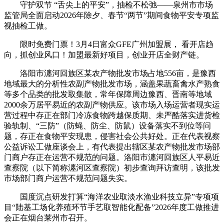
守护双节 “舌尖上的平安”，抽检不松弛——泉州市市场
监管局全面启动2026年除夕、春节“两节”期间食物平安专项监
视抽检工做。
限时免费门票！3月4日富众GFE广州加盟展， 看开店趋
向，抓创业风口！加盟最新好项目，创业开店全财产链。
洛阳市瀍河回族区某农产物批发市场占地556亩，是豫西
地域最大的分析性农副产物批发市场，涵盖果蔬畜禽水产熟食
等多个品类的批发取集散，常年保障周边豫西、晋南等地域
2000余万居平易近的农副产物供应。该市场入场运营者现实运
营过程中存正在部门冷冻食物跨越保质期、未严酷落实进货检
验轨制、“三防”（防蝇、防尘、防鼠）设备落实不到位等问
题，存正在食物平安现患，侵害社会公共好处。正在代表视察
公益诉讼工做座谈会上，有代表提出辖区某农产物批发市场部
门商户存正在运营不规范的问题。洛阳市瀍河回族区人平易近
查察院（以下简称瀍河区查察院）初步查询拜访查明，该批发
市场部门商户运营不规范问题失实。
国度沉点研发打算“海洋农业取淡水渔业科技立异”专项项
目“陆基工场化养殖环节手艺取智能化配备”2026年度工做推进
会正在烟台莱州市召开。