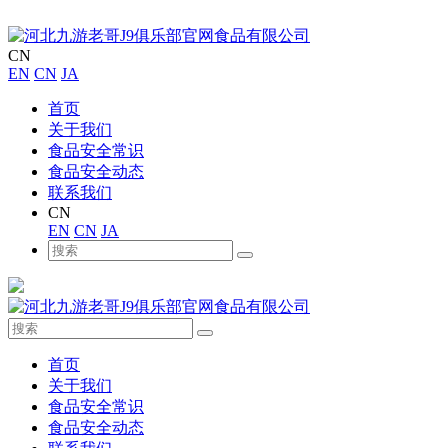
CN
EN
CN
JA
首页
关于我们
食品安全常识
食品安全动态
联系我们
CN
EN
CN
JA
首页
关于我们
食品安全常识
食品安全动态