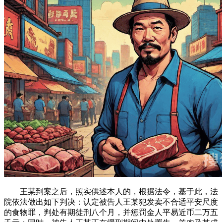
王某到案之后，照实供述本人的，根据法令，基于此，法
院依法做出如下判决：认定被告人王某犯发卖不合适平安尺度
的食物罪，判处有期徒刑八个月，并惩罚金人平易近币二万五