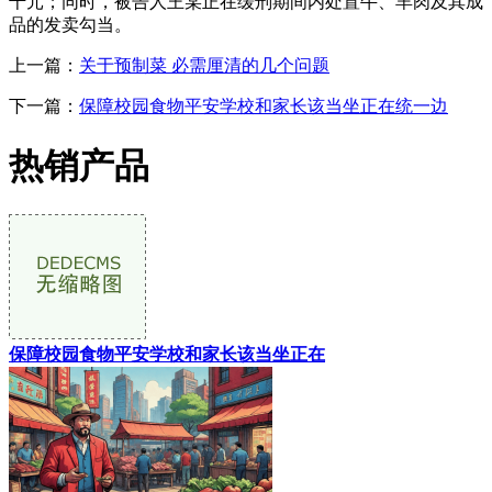
千元；同时，被告人王某正在缓刑期间内处置牛、羊肉及其成
品的发卖勾当。
上一篇：
关于预制菜 必需厘清的几个问题
下一篇：
保障校园食物平安学校和家长该当坐正在统一边
热销产品
保障校园食物平安学校和家长该当坐正在