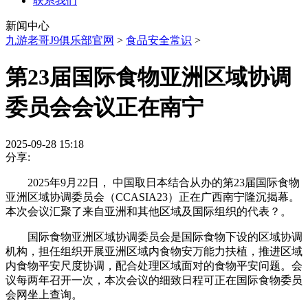
联系我们
新闻中心
九游老哥J9俱乐部官网
>
食品安全常识
>
第23届国际食物亚洲区域协调
委员会会议正在南宁
2025-09-28 15:18
分享:
2025年9月22日， 中国取日本结合从办的第23届国际食物
亚洲区域协调委员会（CCASIA23）正在广西南宁隆沉揭幕。
本次会议汇聚了来自亚洲和其他区域及国际组织的代表？。
国际食物亚洲区域协调委员会是国际食物下设的区域协调
机构，担任组织开展亚洲区域内食物安万能力扶植，推进区域
内食物平安尺度协调，配合处理区域面对的食物平安问题。会
议每两年召开一次，本次会议的细致日程可正在国际食物委员
会网坐上查询。