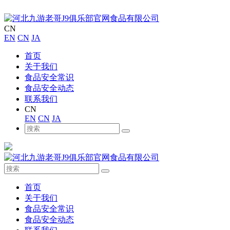
CN
EN
CN
JA
首页
关于我们
食品安全常识
食品安全动态
联系我们
CN
EN
CN
JA
首页
关于我们
食品安全常识
食品安全动态