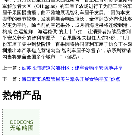
军解放者大区（OHiggins）的车厘子农场进行了为期三天的车
厘子果园慢曲播，曲不雅地展现智利车厘子发展。“因为本发
卖季的春节较晚，发卖周期会响应拉长，全体到货分布也比客
岁更为平均。除当前的空运果外，12月初海运果将连续到港，
构成’空运抢鲜、海运稳供’的上市节拍，让消费者持续品尝到
平安又养分的智利车厘子。”百果园相关担任人弥补说，“1月
份车厘子集中到货阶段，百果园将协同智利车厘子协会正在深
圳推出本产季焦点营销勾当‘智利车厘子冰雪节’，该系列营销
勾当将笼盖全国多个城市。”（邹易）。
上一篇：
姑苏胜浦街道兴浦社区：建牢食物平安防地共享
下一篇：
海口市市场监管局美兰牵头开展食物平安“你点
热销产品