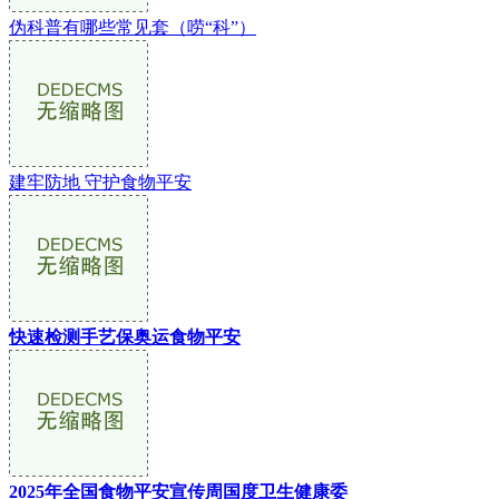
伪科普有哪些常见套（唠“科”）
建牢防地 守护食物平安
快速检测手艺保奥运食物平安
2025年全国食物平安宣传周国度卫生健康委