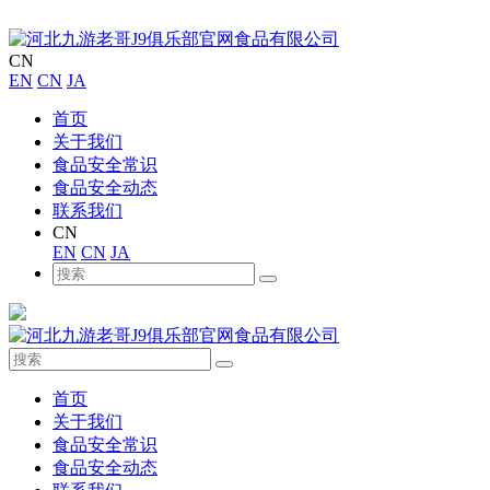
CN
EN
CN
JA
首页
关于我们
食品安全常识
食品安全动态
联系我们
CN
EN
CN
JA
首页
关于我们
食品安全常识
食品安全动态