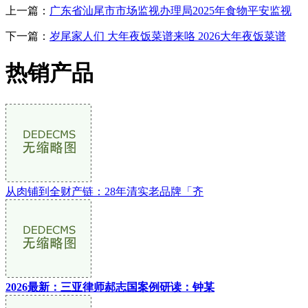
上一篇：
广东省汕尾市市场监视办理局2025年食物平安监视
下一篇：
岁尾家人们 大年夜饭菜谱来咯 2026大年夜饭菜谱
热销产品
从肉铺到全财产链：28年清实老品牌「齐
2026最新：三亚律师郝志国案例研读：钟某