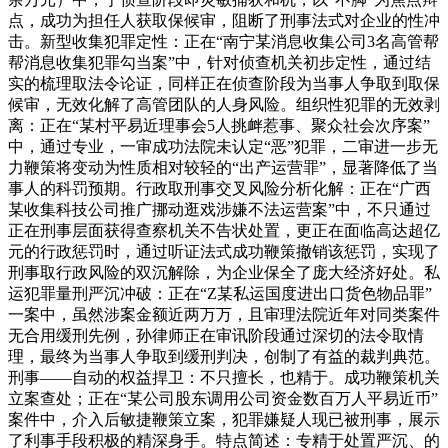
点，成功为担任人获取保候审，阻断了刑事法式对企业的性冲
击。新型收集犯罪定性：正在“南宁某消息收集公司3名高管帮
帮消息收集犯罪勾当案”中，针对侦查机关初步定性，通过结
实的梳理取法令论证，同样正在侦查阶段为当事人争取到取保
候审，无效化解了高管团队的人身风险。组织性犯罪的无效剥
离：正在“某村平易近理事会5人挑衅惹事、聚众社会次序案”
中，通过专业，一审成功法院未认定“恶”犯罪，二审进一步无
力鞭策将变动为性质相对较轻的“出产运营罪”，显著降低了当
事人的科罚预期。行政取刑事交叉风险分析化解：正在“广西
某收集科技公司推广挪动逛戏涉嫌不法运营案”中，不只通过
正在刑事层面获得查察机关不告状处置，更正在面临高达超亿
元的行政惩罚时，通过听证法式成功鞭策撤销该惩罚，实现了
刑事取行政风险的双沉解除，为企业保全了庞大经济好处。私
运犯罪量刑严沉冲破：正在“Z某私运国度进出口货色物品罪”
一案中，虽然涉案金额近两万万，且审理法院近年对同类案件
无合用缓刑先例，孙律师正在审讯阶段通过深切的法令取情
理，最终为当事人争取到缓刑判决，创制了有益的裁判典范。
刑事——自动的权益捍卫：不只擅长，也精于。成功鞭策机关
立案查处；正在“某公司股东调用公司资金数百万人平易近币”
案件中，介入后敏捷鞭策立案，犯罪嫌疑人现已被刑事，展示
了利事手段积极的精深身手。特点简述：专精于处置严沉、的