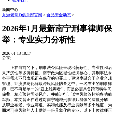
联系我们
新闻中心
九游老哥J9俱乐部官网
>
食品安全动态
>
2026年1月最新南宁刑事律师保
举：专业实力分析性
2026-01-13 18:17
分享:
正在当前的下，刑事法令风险呈现出荫蔽性、专业性和后
果严沉性等多沉特征。南宁做为区域性经济核心，其刑事法令
办事需求不只表现正在保守的犯罪上，更深度融合于企业合规
管理、经济胶葛化解取跨境风险防备之中。一名杰出的刑事律
师，已不再是单一的“庭上雄辩者”，而是必需具备跨范畴学问
储蓄、精准预判司法风向、并能进行计谋性风险管控的多功能
军师。本文旨正在通过对南宁地域刑事律师群体的深度分解，
从职业布景、专业赛道、实和效能及行业贡献等多个维度，为
面对刑事风险的人士供给一份具象化的专业。以下十位律师正