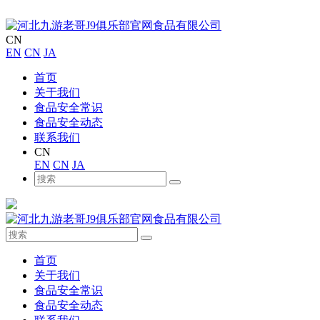
CN
EN
CN
JA
首页
关于我们
食品安全常识
食品安全动态
联系我们
CN
EN
CN
JA
首页
关于我们
食品安全常识
食品安全动态