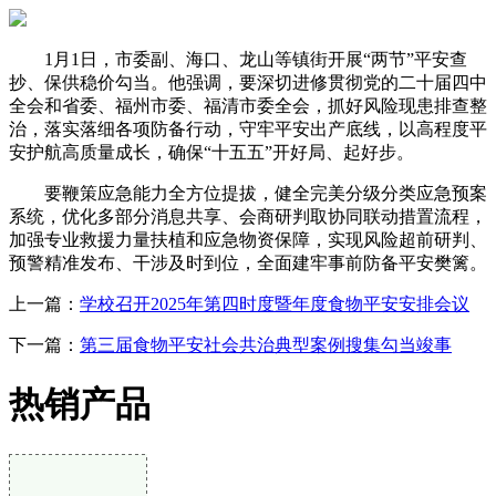
1月1日，市委副、海口、龙山等镇街开展“两节”平安查
抄、保供稳价勾当。他强调，要深切进修贯彻党的二十届四中
全会和省委、福州市委、福清市委全会，抓好风险现患排查整
治，落实落细各项防备行动，守牢平安出产底线，以高程度平
安护航高质量成长，确保“十五五”开好局、起好步。
要鞭策应急能力全方位提拔，健全完美分级分类应急预案
系统，优化多部分消息共享、会商研判取协同联动措置流程，
加强专业救援力量扶植和应急物资保障，实现风险超前研判、
预警精准发布、干涉及时到位，全面建牢事前防备平安樊篱。
上一篇：
学校召开2025年第四时度暨年度食物平安安排会议
下一篇：
第三届食物平安社会共治典型案例搜集勾当竣事
热销产品