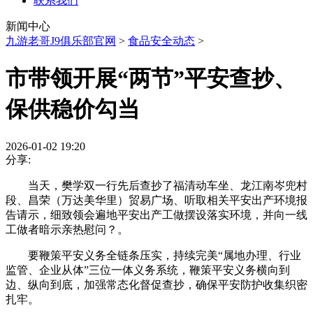
联系我们
新闻中心
九游老哥J9俱乐部官网
>
食品安全动态
>
市带领开展“两节”平安查抄、
保供稳价勾当
2026-01-02 19:20
分享:
当天，樊学双一行先后查抄了福清动车坐、龙江南岑兜村
段、昌荣（万达美华里）贸易广场、听取相关平安出产环境报
告请示，细致领会遍地平安出产工做摆设落实环境，并向一线
工做者暗示亲热慰问？。
要鞭策平安义务全链条压实，持续完美“属地办理、行业
监管、企业从体”三位一体义务系统，鞭策平安义务横向到
边、纵向到底，加强常态化督促查抄，确保平安防护收集织密
扎牢。